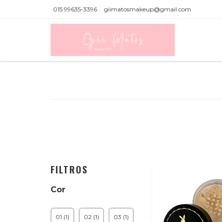
015 99635-3396
giimatosmakeup@gmail.com
FILTROS
Cor
01 (1)
02 (1)
03 (1)